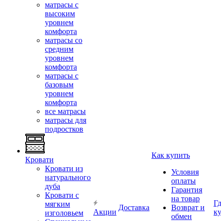
матрасы с
высоким
уровнем
комфорта
матрасы со
средним
уровнем
комфорта
матрасы с
базовым
уровнем
комфорта
все матрасы
матрасы для
подростков
Как купить
Кровати
Кровати из
Условия
натурального
оплаты
дуба
Гарантия
Кровати с
на товар
Г
мягким
Доставка
Возврат и
Акции
к
изголовьем
обмен