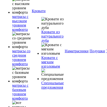
Кровати
матрасы с
высоким
уровнем
комфорта
Кровати из
натурального
дуба
матрасы со
Наматрасники
Подушки
средним
Кровати с
уровнем
мягким
комфорта
изголовьем
Специальные
матрасы с
предложения
базовым
уровнем
комфорта