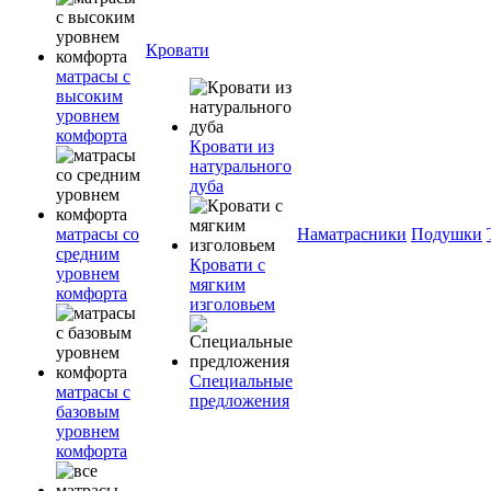
Кровати
матрасы с
высоким
уровнем
комфорта
Кровати из
натурального
дуба
матрасы со
Наматрасники
Подушки
средним
Кровати с
уровнем
мягким
комфорта
изголовьем
Специальные
матрасы с
предложения
базовым
уровнем
комфорта