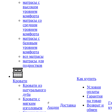
матрасы с
высоким
уровнем
комфорта
матрасы со
средним
уровнем
комфорта
матрасы с
базовым
уровнем
комфорта
все матрасы
матрасы для
подростков
Как купить
Кровати
Кровати из
Условия
натурального
оплаты
дуба
Гарантия
Кровати с
на товар
Г
мягким
Доставка
Возврат и
Акции
к
изголовьем
обмен