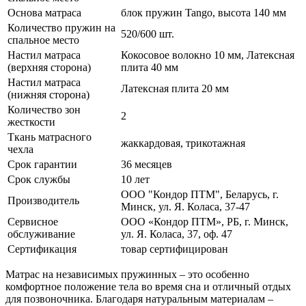
Основа матраса
блок пружин Tango, высота 140 мм
Количество пружин на
520/600 шт.
спальное место
Настил матраса
Кокосовое волокно 10 мм, Латексная
(верхняя сторона)
плита 40 мм
Настил матраса
Латексная плита 20 мм
(нижняя сторона)
Количество зон
2
жесткости
Ткань матрасного
жаккардовая, трикотажная
чехла
Срок гарантии
36 месяцев
Срок службы
10 лет
ООО "Кондор ПТМ", Беларусь, г.
Производитель
Минск, ул. Я. Коласа, 37-47
Сервисное
ООО «Кондор ПТМ», РБ, г. Минск,
обслуживание
ул. Я. Коласа, 37, оф. 47
Сертификация
товар сертифицирован
Матрас на независимых пружинных – это особенно
комфортное положение тела во время сна и отличный отдых
для позвоночника. Благодаря натуральным материалам –