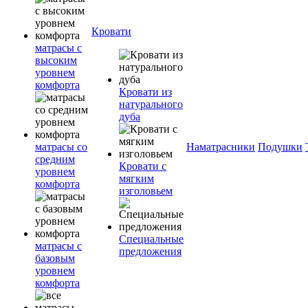
Кровати
матрасы с
высоким
уровнем
комфорта
Кровати из
натурального
дуба
матрасы со
Наматрасники
Подушки
средним
Кровати с
уровнем
мягким
комфорта
изголовьем
Специальные
матрасы с
предложения
базовым
уровнем
комфорта