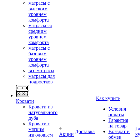
матрасы с
высоким
уровнем
комфорта
матрасы со
средним
уровнем
комфорта
матрасы с
базовым
уровнем
комфорта
все матрасы
матрасы для
подростков
Как купить
Кровати
Кровати из
Условия
натурального
оплаты
дуба
Гарантия
Кровати с
на товар
Г
мягким
Доставка
Возврат и
Акции
к
изголовьем
обмен