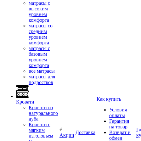
матрасы с
высоким
уровнем
комфорта
матрасы со
средним
уровнем
комфорта
матрасы с
базовым
уровнем
комфорта
все матрасы
матрасы для
подростков
Как купить
Кровати
Кровати из
Условия
натурального
оплаты
дуба
Гарантия
Кровати с
на товар
Г
мягким
Доставка
Возврат и
Акции
к
изголовьем
обмен