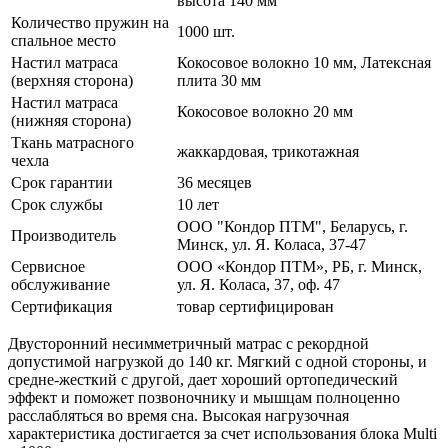
высота 140 мм
Количество пружин на
1000 шт.
спальное место
Настил матраса
Кокосовое волокно 10 мм, Латексная
(верхняя сторона)
плита 30 мм
Настил матраса
Кокосовое волокно 20 мм
(нижняя сторона)
Ткань матрасного
жаккардовая, трикотажная
чехла
Срок гарантии
36 месяцев
Срок службы
10 лет
ООО "Кондор ПТМ", Беларусь, г.
Производитель
Минск, ул. Я. Коласа, 37-47
Сервисное
ООО «Кондор ПТМ», РБ, г. Минск,
обслуживание
ул. Я. Коласа, 37, оф. 47
Сертификация
товар сертифицирован
Двусторонний несимметричный матрас с рекордной
допустимой нагрузкой до 140 кг. Мягкий с одной стороны, и
средне-жесткий с другой, дает хороший ортопедический
эффект и поможет позвоночнику и мышцам полноценно
расслабляться во время сна. Высокая нагрузочная
характеристика достигается за счет использования блока Multi