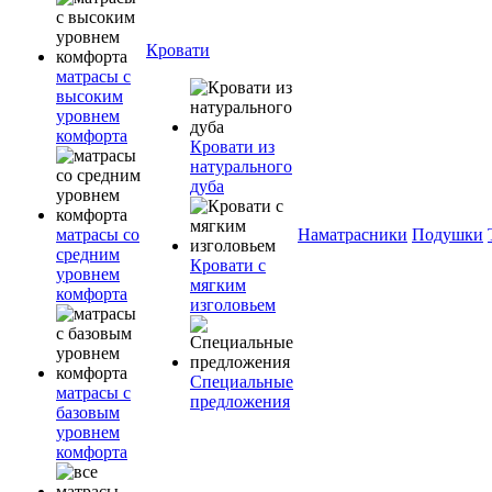
Кровати
матрасы с
высоким
уровнем
комфорта
Кровати из
натурального
дуба
матрасы со
Наматрасники
Подушки
средним
Кровати с
уровнем
мягким
комфорта
изголовьем
Специальные
матрасы с
предложения
базовым
уровнем
комфорта