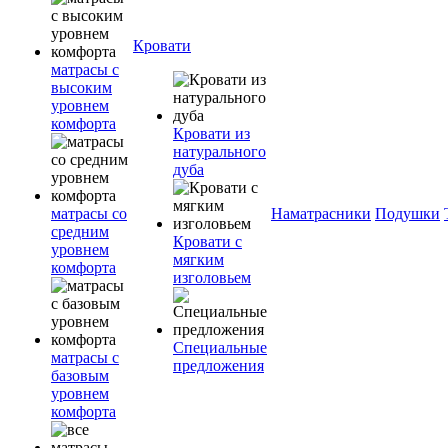
Кровати
матрасы с
высоким
уровнем
комфорта
Кровати из
натурального
дуба
матрасы со
Наматрасники
Подушки
средним
Кровати с
уровнем
мягким
комфорта
изголовьем
Специальные
матрасы с
предложения
базовым
уровнем
комфорта