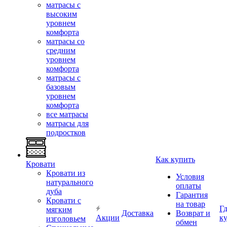
матрасы с
высоким
уровнем
комфорта
матрасы со
средним
уровнем
комфорта
матрасы с
базовым
уровнем
комфорта
все матрасы
матрасы для
подростков
Как купить
Кровати
Кровати из
Условия
натурального
оплаты
дуба
Гарантия
Кровати с
на товар
Г
мягким
Доставка
Возврат и
Акции
к
изголовьем
обмен