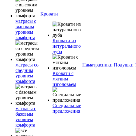
Кровати
матрасы с
высоким
уровнем
комфорта
Кровати из
натурального
дуба
матрасы со
Наматрасники
Подушки
средним
Кровати с
уровнем
мягким
комфорта
изголовьем
Специальные
матрасы с
предложения
базовым
уровнем
комфорта