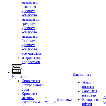
матрасы с
высоким
уровнем
комфорта
матрасы со
средним
уровнем
комфорта
матрасы с
базовым
уровнем
комфорта
все матрасы
матрасы для
подростков
Как купить
Кровати
Кровати из
Условия
натурального
оплаты
дуба
Гарантия
Кровати с
на товар
Г
мягким
Доставка
Возврат и
Акции
к
изголовьем
обмен