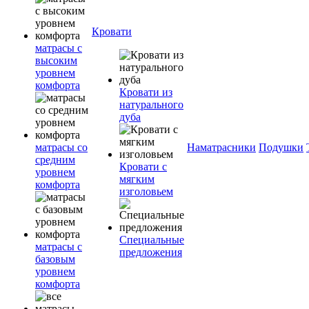
Кровати
матрасы с
высоким
уровнем
комфорта
Кровати из
натурального
дуба
матрасы со
Наматрасники
Подушки
средним
Кровати с
уровнем
мягким
комфорта
изголовьем
Специальные
матрасы с
предложения
базовым
уровнем
комфорта