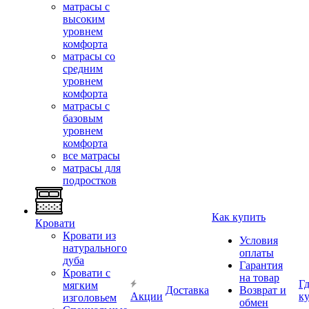
матрасы с
высоким
уровнем
комфорта
матрасы со
средним
уровнем
комфорта
матрасы с
базовым
уровнем
комфорта
все матрасы
матрасы для
подростков
Как купить
Кровати
Кровати из
Условия
натурального
оплаты
дуба
Гарантия
Кровати с
на товар
Г
мягким
Доставка
Возврат и
Акции
к
изголовьем
обмен