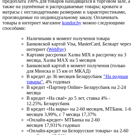
предоплата 100% для товаров находящихся в торговом зале, а
также на уценённые и распродаваемые товары; кровати и
матрасы с нестандартными размерами и характеристиками,
производимые по индивидуальному заказу. Оплачивать
товары в интернет магазине
kondor.by
можно следующими
способами:
Наличными в момент получения товара
Банковской картой Visa, MasterCard, Белкарт через
интернет (
WebPay
)
Картами рассрочки Халва MIX в рассрочку на 3
месяца, Халва MАХ на 5 месяцев
Банковской картой в момент получения (только
для Минска и 15 км от МКАД)
В кредит до 36 месяцев Беларусбанк
"На родныя
тавары"
, 4% годовых
В кредит «Партнер Online» Беларусбанк на 2-24
месяца
В кредит «На сваё» до 5 лет, ставка 4% -
12.25%, Беларусбанк
В кредит «На мары» на 2-60 месяцев, МТБанк. 1-6
месяцев 3,99%, с 7 месяца 17,37%
«Онлайн-кредит» МТБанка на 2-60
месяцев 17,931% годовых
«Онлайн-кредит на Белорусские товары» на 2-60