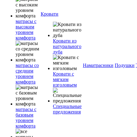
Кровати
матрасы с
высоким
уровнем
комфорта
Кровати из
натурального
дуба
матрасы со
Наматрасники
Подушки
средним
Кровати с
уровнем
мягким
комфорта
изголовьем
Специальные
матрасы с
предложения
базовым
уровнем
комфорта