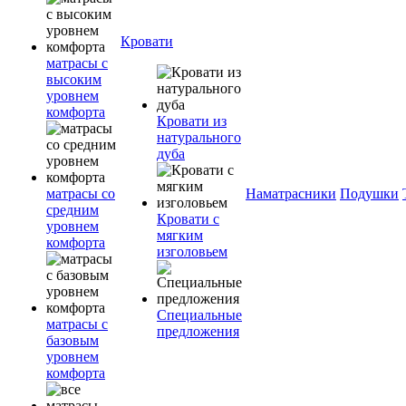
Кровати
матрасы с
высоким
уровнем
комфорта
Кровати из
натурального
дуба
матрасы со
Наматрасники
Подушки
средним
Кровати с
уровнем
мягким
комфорта
изголовьем
Специальные
матрасы с
предложения
базовым
уровнем
комфорта