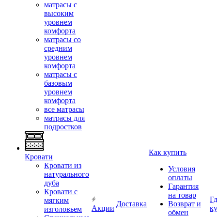
матрасы с
высоким
уровнем
комфорта
матрасы со
средним
уровнем
комфорта
матрасы с
базовым
уровнем
комфорта
все матрасы
матрасы для
подростков
Как купить
Кровати
Кровати из
Условия
натурального
оплаты
дуба
Гарантия
Кровати с
на товар
Г
мягким
Доставка
Возврат и
Акции
к
изголовьем
обмен