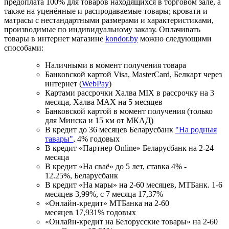
предоплата 100% для товаров находящихся в торговом зале, а
также на уценённые и распродаваемые товары; кровати и
матрасы с нестандартными размерами и характеристиками,
производимые по индивидуальному заказу. Оплачивать
товары в интернет магазине
kondor.by
можно следующими
способами:
Наличными в момент получения товара
Банковской картой Visa, MasterCard, Белкарт через
интернет (
WebPay
)
Картами рассрочки Халва MIX в рассрочку на 3
месяца, Халва MАХ на 5 месяцев
Банковской картой в момент получения (только
для Минска и 15 км от МКАД)
В кредит до 36 месяцев Беларусбанк
"На родныя
тавары"
, 4% годовых
В кредит «Партнер Online» Беларусбанк на 2-24
месяца
В кредит «На сваё» до 5 лет, ставка 4% -
12.25%, Беларусбанк
В кредит «На мары» на 2-60 месяцев, МТБанк. 1-6
месяцев 3,99%, с 7 месяца 17,37%
«Онлайн-кредит» МТБанка на 2-60
месяцев 17,931% годовых
«Онлайн-кредит на Белорусские товары» на 2-60