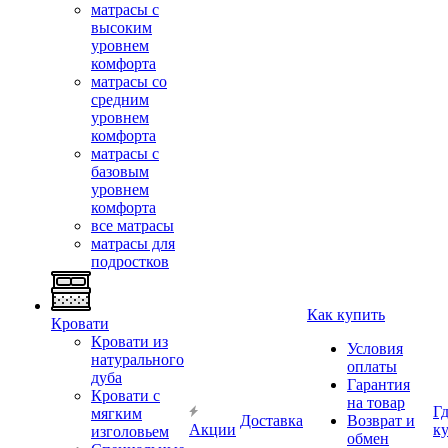
матрасы с
высоким
уровнем
комфорта
матрасы со
средним
уровнем
комфорта
матрасы с
базовым
уровнем
комфорта
все матрасы
матрасы для
подростков
Как купить
Кровати
Кровати из
Условия
натурального
оплаты
дуба
Гарантия
Кровати с
на товар
Г
мягким
Доставка
Возврат и
Акции
к
изголовьем
обмен