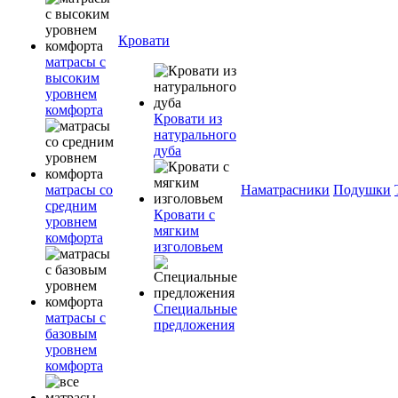
Кровати
матрасы с
высоким
уровнем
комфорта
Кровати из
натурального
дуба
матрасы со
Наматрасники
Подушки
средним
Кровати с
уровнем
мягким
комфорта
изголовьем
Специальные
матрасы с
предложения
базовым
уровнем
комфорта