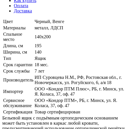
Как купить
Оплата
Доставка
Цвет
Черный, Венге
Материалы
металл, ЛДСП
Спальное
140х200
место
Длина, см
195
Ширина, см
140
Тип
Ящик
Срок гарантии
18 мес.
Срок службы
7 лет
ИП Суровцева Н.М., РФ, Ростовская обл., г.
Производитель
Новочеркасск, ул. Рогуйского, 6, а/я 18
ООО «Кондор ПТМ Плюс», РБ, г. Минск, ул.
Импортер
Я. Коласа, 37, оф. 47
Сервисное
ООО «Кондор ПТМ», РБ, г. Минск, ул. Я.
обслуживание
Коласа, 37, оф. 47
Сертификация
Товар сертифицирован
Бельевой ящик с подъёмным ортопедическим основанием
может быть установлен в каркас любой кровати,
предусматривающей использование ортопедической решётки,